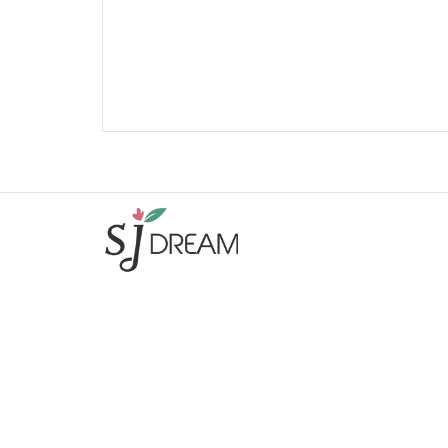
주식회사 에스제이드림
|
대표 : 권병철
사업자등록번호 : 463-86-00995
|
통신판매신고번호 : 제2023-
고양일산동-2897호
주소 : 10422 경기 고양시 일산동구 중앙로 1129 제서관동 2층
2908호
|
E-mail :
bckwon64@naver.com
T. 02-3661-8933
|
F. 02-6455-8934
SJ드림
회사소개
제휴업체
이용약관
개인정보처리방침
이메