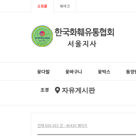
쇼핑몰
북마크
꽃다발
꽃바구니
꽃박스
동양
조경
자유게시판
전체 606,503 건 - 40430 페이지