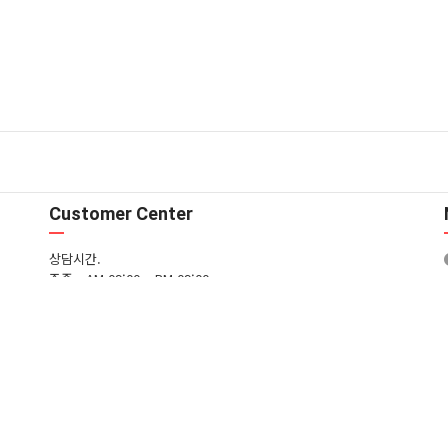
Customer Center
상담시간.
주중 - AM 09:00 ~ PM 09:00
주말 - AM 09:00 ~ PM 09:00
T. 02-3661-8933 / M. 010-5309-9042
입금은행.
국민은행 605701-01-426104 (주)에스제이드림
FAQ
1:1문의
일무단수집거부
모바일버전