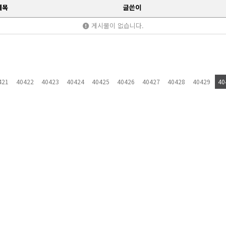
제목
글쓴이
게시물이 없습니다.
421
40422
40423
40424
40425
40426
40427
40428
40429
40