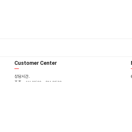
Customer Center
상담시간.
주중 - AM 09:00 ~ PM 09:00
주말 - AM 09:00 ~ PM 09:00
T. 02-3661-8933 / M. 010-5309-9042
입금은행.
국민은행 605701-01-426104 (주)에스제이드림
FAQ
1:1문의
일무단수집거부
모바일버전