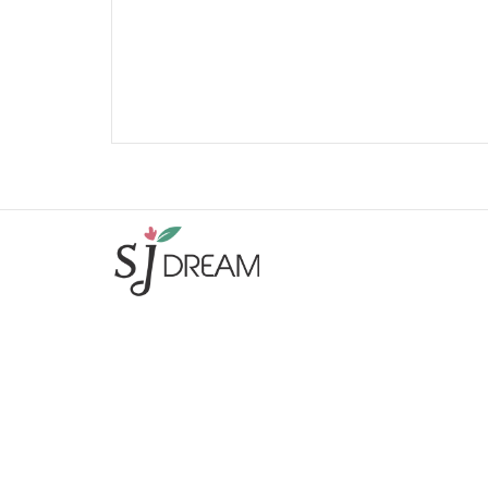
주식회사 에스제이드림
|
대표 : 권병철
사업자등록번호 : 463-86-00995
|
통신판매신고번호 : 제2023-
고양일산동-2897호
주소 : 10422 경기 고양시 일산동구 중앙로 1129 제서관동 2층
2908호
|
E-mail :
bckwon64@naver.com
T. 02-3661-8933
|
F. 02-6455-8934
SJ드림
회사소개
제휴업체
이용약관
개인정보처리방침
이메