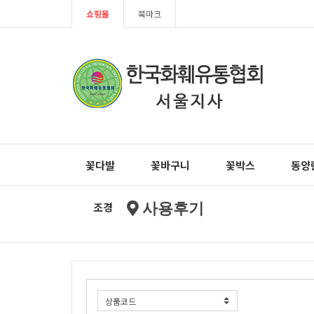
쇼핑몰
북마크
꽃다발
꽃바구니
꽃박스
동양
조경
사용후기