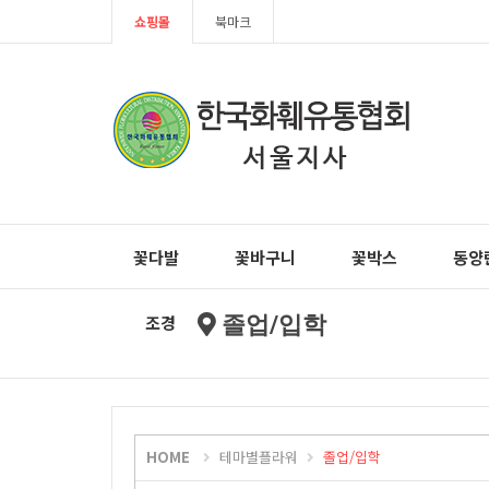
쇼핑몰
북마크
꽃다발
꽃바구니
꽃박스
동양
조경
졸업/입학
HOME
테마별플라워
졸업/입학