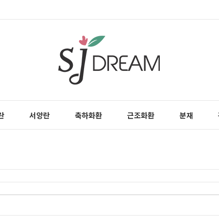
란
서양란
축하화환
근조화환
분재