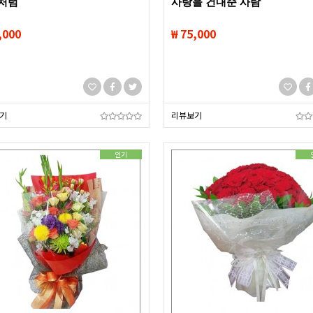
처럼
사랑을 건내준 사람
,000
₩ 75,000
기
리뷰보기
인기