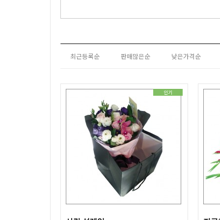
최근등록순
판매많은순
낮은가격순
인기