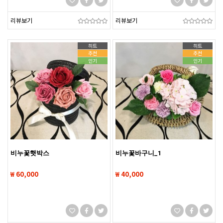
리뷰보기
리뷰보기
히트
히트
추천
추천
인기
인기
비누꽃햇박스
비누꽃바구니_1
₩ 60,000
₩ 40,000