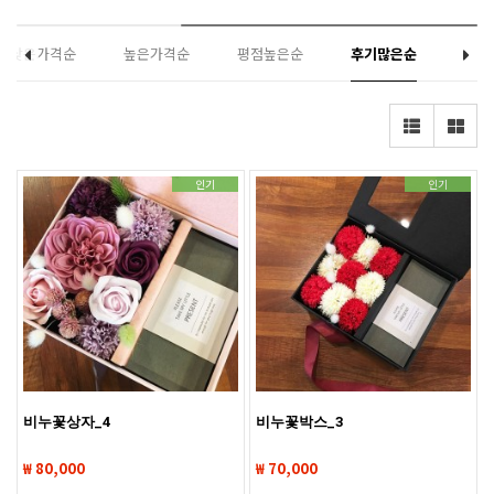
낮은가격순
높은가격순
평점높은순
후기많은순
인기
인기
비누꽃상자_4
비누꽃박스_3
₩ 80,000
₩ 70,000