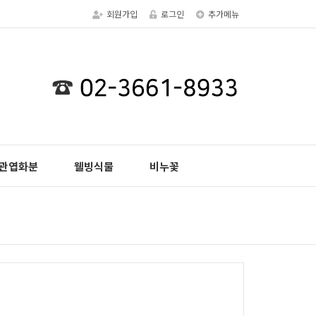
회원가입
로그인
추가메뉴
관엽화분
웰빙식물
비누꽃