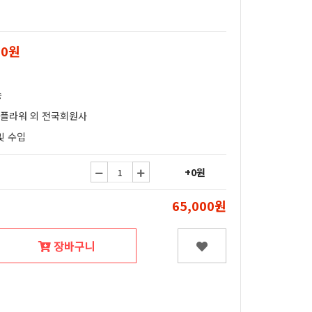
00원
송
얄플라워 외 전국회원사
및 수입
+0원
65,000원
장바구니