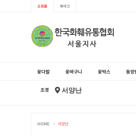
쇼핑몰
북마크
꽃다발
꽃바구니
꽃박스
동양
조경
서양난
HOME
서양난