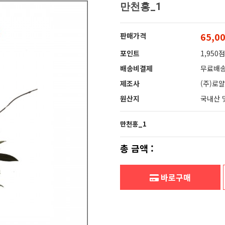
만천홍_1
65,0
판매가격
포인트
1,950점
배송비결제
무료배
제조사
(주)로
원산지
국내산 
만천홍_1
총 금액 :
바로구매