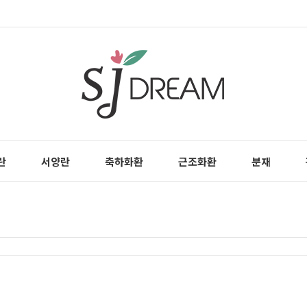
란
서양란
축하화환
근조화환
분재