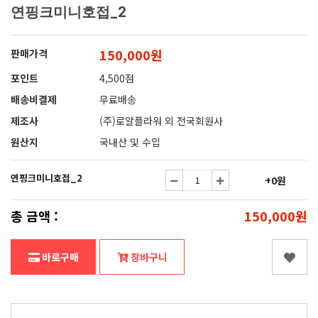
연핑크미니호접_2
150,000원
판매가격
포인트
4,500점
배송비결제
무료배송
제조사
(주)로얄플라워 외 전국회원사
원산지
국내산 및 수입
연핑크미니호접_2
+0원
총 금액 :
150,000원
바로구매
장바구니