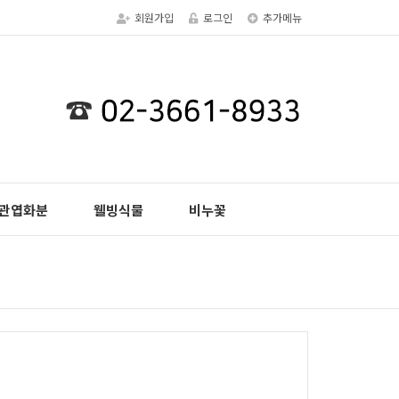
회원가입
로그인
추가메뉴
관엽화분
웰빙식물
비누꽃