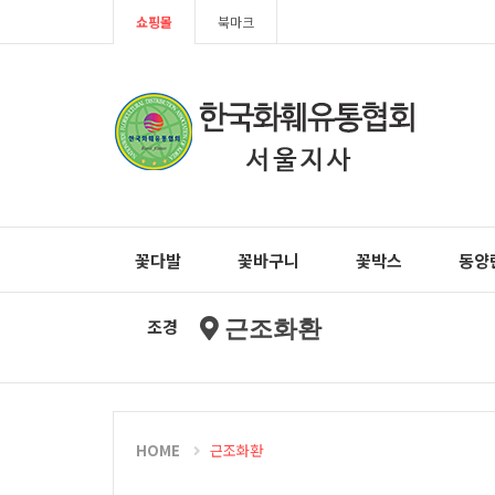
쇼핑몰
북마크
꽃다발
꽃바구니
꽃박스
동양
조경
근조화환
HOME
근조화환