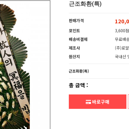
근조화환(특)
120,
판매가격
포인트
3,600점
배송비결제
무료배
제조사
(주)로
원산지
국내산 
근조화환(특)
총 금액 :
바로구매