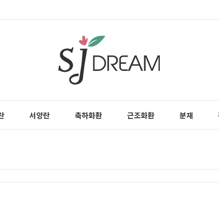
란
서양란
축하화환
근조화환
분재